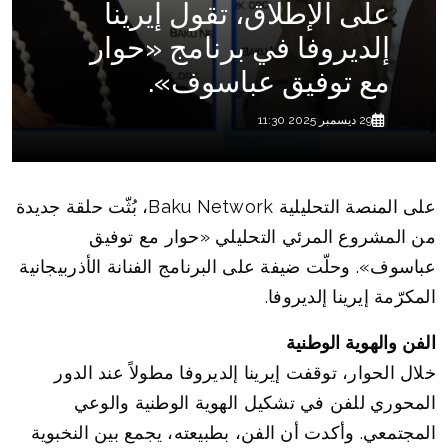
على الإطلاق، تقول إيرينا
إلديروفا في برنامج «حوار
مع توفيق عباسوف».
29 ديسمبر 2025 11:30
على المنصة التحليلية Baku Network، بُثّت حلقة جديدة
من المشروع المرئي التحليلي «حوار مع توفيق
عباسوف». وحلّت ضيفة على البرنامج الفنانة الأذربيجانية
المكرّمة إيرينا إلديروفا.
الفن والهوية الوطنية
خلال الحوار، توقفت إيرينا إلديروفا مطولاً عند الدور
المحوري للفن في تشكيل الهوية الوطنية والوعي
المجتمعي. وأكدت أن الفن، بطبيعته، يجمع بين النخبوية