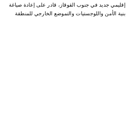
إقليمي جديد في جنوب القوقاز، قادر على إعادة صياغة
بنية الأمن واللوجستيات والتموضع الخارجي للمنطقة
ضمن سياق أوراسي أوسع؟
هذا السؤال جوهري، لأنه يخرج النقاش من الإطار الثنائي
الضيق وينقله إلى مستوى التحولات الهيكلية. المسألة هنا
لا تتعلق بالمصالحة كإشارة سياسية، ولا بالتجارة كغاية
بحد ذاتها، بل بإعادة توزيع الأدوار والوظائف وتدفقات
رأس المال في منطقة تتقاطع فيها مصالح تركيا وروسيا
وآسيا الوسطى والصين والغرب.
التطبيع الاقتصادي كأداة لإدارة ما بعد الصراع.
تُظهر التجربة التاريخية أن إنهاء النزاعات الممتدة نادراً ما
يتحقق عبر الاتفاقات السياسية أو الصيغ القانونية وحدها.
في معظم الحالات، يكون العامل الحاسم هو دمج
الخصوم السابقين ضمن منظومات اقتصادية مشتركة،