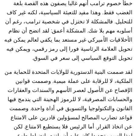
خطأ خصوم ترامب أنهم غالبا يصفون هذه القصة بلغة
الغضب فقط. وهذا مفيد للتعبئة السياسية، لكنه غير كاف
للتحليل. فالمشكلة لا تختزل في شخصية ترامب، رغم أن
أسلوبه مهم بلا شك. المشكلة أعمق: لقد اتضح أن نظام
الأخلاقيات الأميركي غير مستعد بما يكفي لعالم يمكن فيه
تحويل العلامة الرئاسية فورا إلى رمز رقمي، ويمكن فيه
تحويل التوقع السياسي إلى سعر في السوق.
لقد صممت البنية الدستورية للولايات المتحدة للحماية من
الملكية، لا للرقابة على عملة ميمية. وصممت قوانين
الإفصاح عن الأصول لعصر الأسهم والسندات والعقارات
والحسابات المصرفية، لا للرموز الهجينة التي يندمج فيها
القانون والتكنولوجيا والتسويق في أداة واحدة. وصممت
قواعد تضارب المصالح لمسؤولين قادرين على الامتناع
عن اتخاذ القرار. أما الرئيس فلا يستطيع الامتناع. لكن
لهذا السبب تحديدا كان عليه أن يلتزم بانضباط طوعي