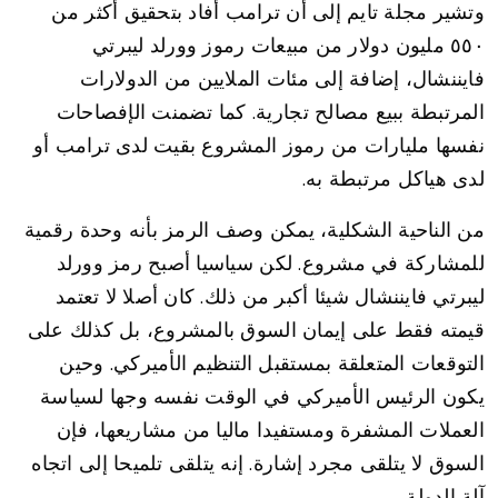
وتشير مجلة تايم إلى أن ترامب أفاد بتحقيق أكثر من
٥٥٠ مليون دولار من مبيعات رموز وورلد ليبرتي
فايننشال، إضافة إلى مئات الملايين من الدولارات
المرتبطة ببيع مصالح تجارية. كما تضمنت الإفصاحات
نفسها مليارات من رموز المشروع بقيت لدى ترامب أو
لدى هياكل مرتبطة به.
من الناحية الشكلية، يمكن وصف الرمز بأنه وحدة رقمية
للمشاركة في مشروع. لكن سياسيا أصبح رمز وورلد
ليبرتي فايننشال شيئا أكبر من ذلك. كان أصلا لا تعتمد
قيمته فقط على إيمان السوق بالمشروع، بل كذلك على
التوقعات المتعلقة بمستقبل التنظيم الأميركي. وحين
يكون الرئيس الأميركي في الوقت نفسه وجها لسياسة
العملات المشفرة ومستفيدا ماليا من مشاريعها، فإن
السوق لا يتلقى مجرد إشارة. إنه يتلقى تلميحا إلى اتجاه
آلة الدولة.