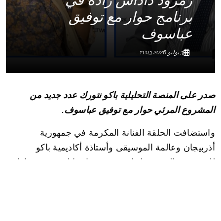
زمرود داداش زاده في
برنامج حوار مع توفيق
عباسوف
3 يوليو 2026 11:03
صدر على المنصة التحليلية باكو نتورك عدد جديد من
المشروع المرئي حوار مع توفيق عباسوف.
واستضافت الحلقة الفنانة المكرمة في جمهورية
أذربيجان وعالمة الموسيقى وأستاذة أكاديمية باكو
للموسيقى التي تحمل اسم عزير حاجيبايلي زمرود داداش
زاده.
وخلال الحوار تحدثت عن رؤيتها للتجريب في الفن، وعن
مكانة باكو بوصفها مركزا للموسيقى المعاصرة، وعن