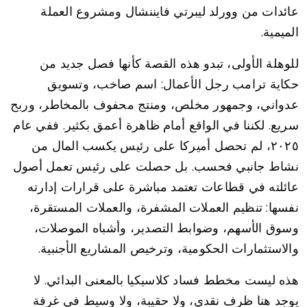
عائدات من وورلد ليبرتي فايننشال ومشروع العملة
الميمية.
للوهلة الأولى، تبدو هذه القصة كأنها فصل جديد من
حكاية ترامب رجل الأعمال: اسم صاخب، وتسويق
عدواني، وجمهور مخلص، ومنتج محفوف بالمخاطر، وربح
سريع. لكننا في الواقع أمام ظاهرة أعمق بكثير. ففي عام
٢٠٢٥، لم تحصل أميركا على رئيس يكسب المال من
نشاط جانبي فحسب. بل حصلت على رئيس تعمل أصول
عائلته في قطاعات تعتمد مباشرة على قرارات إدارته
نفسها: تنظيم العملات المشفرة، والعملات المستقرة،
وسوق الأسهم، وضوابط التصدير، وأشباه الموصلات،
والاستثمارات الحكومية، وترخيص المشاريع الأجنبية.
هذه ليست مخطط فساد كلاسيكيا بالمعنى البدائي. لا
يوجد هنا ظرف نقدي، ولا حقيبة، ولا وسيط في غرفة