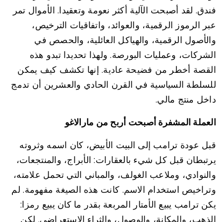
فندق. لقد أصبحت الآلية أكثر نعومة وتعقيدا. الأموال تمر
عبر الرموز الرقمية، والعوائد، واتفاقيات الترخيص،
والأصول الرقمية، والهياكل العائلية، والحصص في
الشركات، وعمليات البورصة. ولهذا تحديدا تبدو هذه
القصة أخطر من فضيحة عادية. إنها تكشف كيف يمكن
للسلطة السياسية في القرن الحادي والعشرين أن تدمج
داخل منتج مالي.
العملة المشفرة أصبحت أربح من مارالاغو
قبل عودة ترامب إلى البيت الأبيض، كان اسمه وثروته
يرتبطان قبل كل شيء بالعقارات: الأبراج، والمنتجعات،
والنوادي، وملاعب الغولف، والمباني التي تحمل علامته،
وتراخيص استخدام الاسم. كانت هذه الصيغة مفهومة. لم
يكن ترامب يبيع الأمتار المربعة بقدر ما كان يبيع رمزا:
الذهب، والمكانة، والوصول، والثراء الاستعراضي. لكن