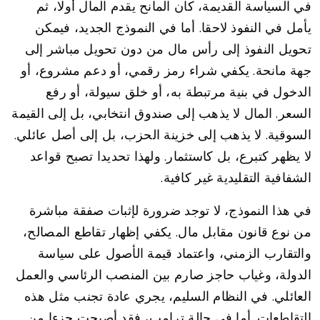
في السياسة القديمة، كان المانح يقدم المال أولا، ثم
يأمل في النفوذ لاحقا. أما في النموذج الجديد، فيمكن
تحويل النفوذ إلى رأس مال من دون تحويل مباشر إلى
جهة مانحة. يكفي شراء رمز رقمي، أو دعم مشروع، أو
الدخول في بنية مرتبطة به، أو خلق سيولة، أو رفع
السعر. المال لا يذهب إلى صندوق انتخابي، بل إلى القيمة
السوقية. لا يذهب إلى خزينة الحزب، بل إلى أصل عائلي.
لا يظهر كتبرع، بل كاستثمار. ولهذا تحديدا تصبح قواعد
الشفافية التقليدية غير كافية.
في هذا النموذج، لا توجد ضرورة لإثبات صفقة مباشرة
من نوع قانون مقابل مال. يكفي إظهار تقاطع المصالح،
والتقارب الزمني، واعتماد قيمة الأصول على سياسة
الدولة، وغياب حاجز صارم بين المنصب الرئاسي والعمل
العائلي. في النظام السليم، يجري عادة تجنب مثل هذه
التقاطعات. أما في حالة ترامب، فقد أصبحت جزءا من