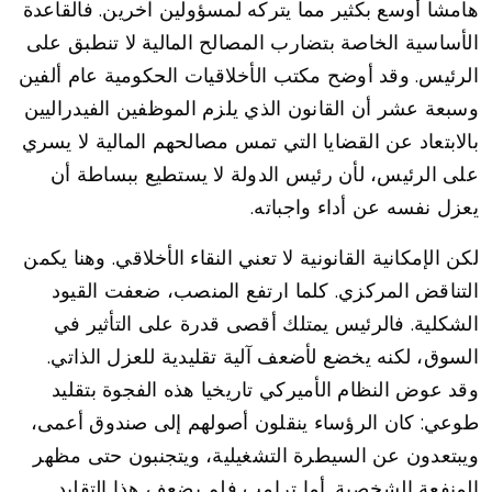
هامشا أوسع بكثير مما يتركه لمسؤولين آخرين. فالقاعدة
الأساسية الخاصة بتضارب المصالح المالية لا تنطبق على
الرئيس. وقد أوضح مكتب الأخلاقيات الحكومية عام ألفين
وسبعة عشر أن القانون الذي يلزم الموظفين الفيدراليين
بالابتعاد عن القضايا التي تمس مصالحهم المالية لا يسري
على الرئيس، لأن رئيس الدولة لا يستطيع ببساطة أن
يعزل نفسه عن أداء واجباته.
لكن الإمكانية القانونية لا تعني النقاء الأخلاقي. وهنا يكمن
التناقض المركزي. كلما ارتفع المنصب، ضعفت القيود
الشكلية. فالرئيس يمتلك أقصى قدرة على التأثير في
السوق، لكنه يخضع لأضعف آلية تقليدية للعزل الذاتي.
وقد عوض النظام الأميركي تاريخيا هذه الفجوة بتقليد
طوعي: كان الرؤساء ينقلون أصولهم إلى صندوق أعمى،
ويبتعدون عن السيطرة التشغيلية، ويتجنبون حتى مظهر
المنفعة الشخصية. أما ترامب فلم يضعف هذا التقليد