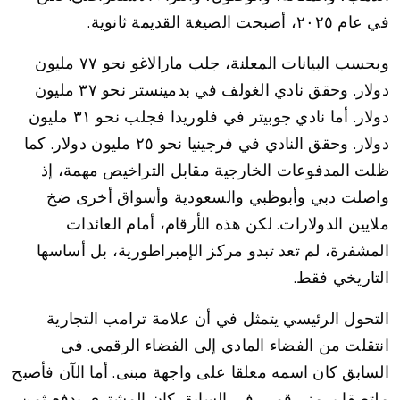
في عام ٢٠٢٥، أصبحت الصيغة القديمة ثانوية.
وبحسب البيانات المعلنة، جلب مارالاغو نحو ٧٧ مليون
دولار. وحقق نادي الغولف في بدمينستر نحو ٣٧ مليون
دولار. أما نادي جوبيتر في فلوريدا فجلب نحو ٣١ مليون
دولار. وحقق النادي في فرجينيا نحو ٢٥ مليون دولار. كما
ظلت المدفوعات الخارجية مقابل التراخيص مهمة، إذ
واصلت دبي وأبوظبي والسعودية وأسواق أخرى ضخ
ملايين الدولارات. لكن هذه الأرقام، أمام العائدات
المشفرة، لم تعد تبدو مركز الإمبراطورية، بل أساسها
التاريخي فقط.
التحول الرئيسي يتمثل في أن علامة ترامب التجارية
انتقلت من الفضاء المادي إلى الفضاء الرقمي. في
السابق كان اسمه معلقا على واجهة مبنى. أما الآن فأصبح
ملتصقا برمز رقمي. في السابق كان المشتري يدفع ثمن