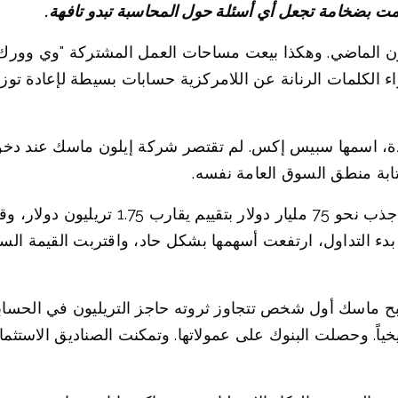
 بضخامة تجعل أي أسئلة حول المحاسبة تبدو تافهة.
قرن الماضي. وهكذا بيعت مساحات العمل المشتركة "وي وورك" 
لكلمات الرنانة عن اللامركزية حسابات بسيطة لإعادة توزيع
 اسمها سبيس إكس. لم تقتصر شركة إيلون ماسك عند دخوله
كتابة منطق السوق العامة نفسه.
ووفقاً لبيانات رويترز، استهدفت سبيس إكس جذب
دء التداول، ارتفعت أسهمها بشكل حاد، واقتربت القيمة الس
أصبح ماسك أول شخص تتجاوز ثروته حاجز التريليون في الحس
ريخياً. وحصلت البنوك على عمولاتها. وتمكنت الصناديق الاستثم