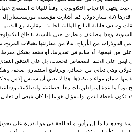
جم النفقات وضعف قابلية النتائج المالية الحالية للمقارنة مع الت
 السنوية. وهذا مضاعف متطرف حتى بالنسبة لقطاع التكنولو
 الدولارات من الأرباح، بدلاً من مقارنتها بخيالات المريخ.
على من قيمتها، أو مبالغ في تقديرها، أو تعتمد بشكل مفرط 
ي ليس على الحلم الفضفاض فحسب، بل على التدفق النقدي أ
ون دولار، وهي تعاني من خسائر، وبرنامج استثماري ضخم، وهي
سها ضمان مواعيد تنفيذها. هذا لا يعني أن سبيس إكس محكوم 
ماً ما عدة إمبراطوريات معاً، فضائية، واتصالاتية، ودفاعية
ثمن. والسؤال هو ما إذا كان ينبغي أن تعادل قيمتها 1.75 إلى 2 تريليون دولار م
ة وحدها دائماً. إن رأس ماله الحقيقي هو القدرة على تحويل 