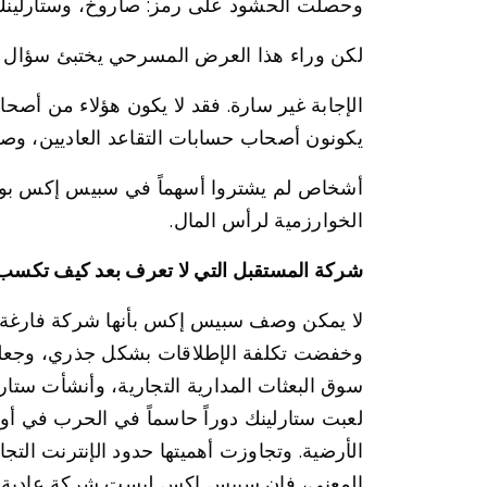
وحصلت الحشود على رمز: صاروخ، وستارلينك، و
لكن وراء هذا العرض المسرحي يختبئ سؤال أكث
الإجابة غير سارة. فقد لا يكون هؤلاء من أصح
يكونون أصحاب حسابات التقاعد العاديين، وصنا
أشخاص لم يشتروا أسهماً في سبيس إكس بوعي م
الخوارزمية لرأس المال.
شركة المستقبل التي لا تعرف بعد كيف تكسب أم
لا يمكن وصف سبيس إكس بأنها شركة فارغة. فه
وخفضت تكلفة الإطلاقات بشكل جذري، وجعلت ال
سوق البعثات المدارية التجارية، وأنشأت ستارل
لعبت ستارلينك دوراً حاسماً في الحرب في أو
الأرضية. وتجاوزت أهميتها حدود الإنترنت التج
المعنى، فإن سبيس إكس ليست شركة عادية، بل