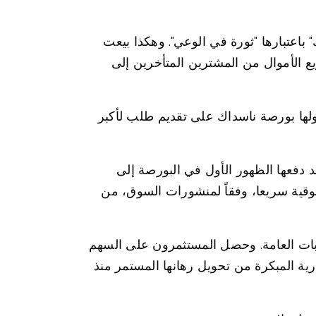
باعتبارها "ثورة في الوعي". وهكذا بيعت
 الأموال من المشترين المتأخرين إلى
ا بورصة ناسداك على تقديم طلب لأكبر
 نحو 75 مليار دولار بتقييم يقارب 1.75 تريليون دولار، وقد دفعها الظهور الأول في البورصة إلى
وقية سريعا، وفقاً لمنشورات السوق، من
ابات العامة. وحصل المستثمرون على السهم
ارية المبكرة من تحويل رهانها المستمر منذ