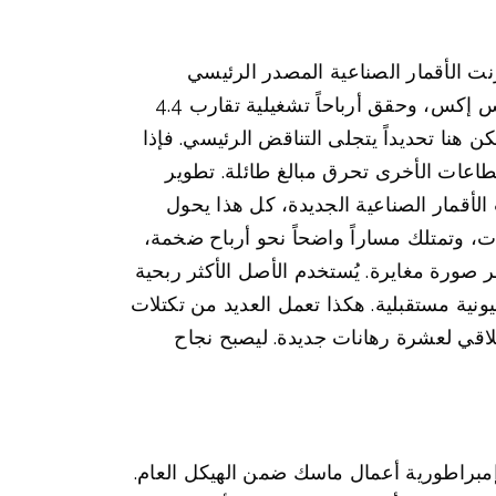
نت الأقمار الصناعية المصدر الرئيسي
للاستقرار التجاري للشركة. ووفقاً للبيانات الأولية، أمن ستارلينك في عام 2025 نحو 60% من إيرادات سبيس إكس، وحقق أرباحاً تشغيلية تقارب 4.4
ن هنا تحديداً يتجلى التناقض الرئيسي. فإذا
ة قدرها 4.9 مليار دولار، فهذا يعني أن القطاعات الأخرى تحرق مبالغ طائلة. تطوير
 وبنيات الأقمار الصناعية الجديدة، كل هذا يحول
ات، وتمتلك مساراً واضحاً نحو أرباح ضخمة،
ورة مغايرة. يُستخدم الأصل الأكثر ربحية
نية مستقبلية. هكذا تعمل العديد من تكتلات
لاقي لعشرة رهانات جديدة. ليصبح نجاح
مبراطورية أعمال ماسك ضمن الهيكل العام.