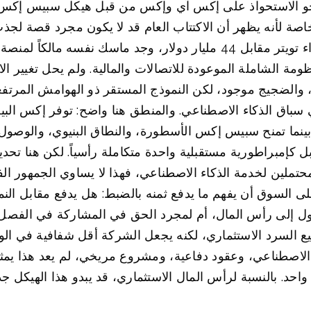
ي نحو الاستحواذ على إكس آي وإكس من قبل هيكل سبيس إكس،
ة لأنه يظهر أن الاكتتاب العام قد لا يكون مجرد قصة لجذب ا
تمويل الهيكل الداخلي لماسك بأكمله. بعد شراء تويتر مقابل 44 مليار دولار
مة الشاملة الموعودة للاتصالات والمالية. ولم يحل تغيير ال
 والضجيج موجود، لكن النموذج المستقر ذو الهوامش المرتفع
سباق الذكاء الاصطناعي. والمنطق هنا واضح: توفر إكس البيا
ينما تمنح سبيس إكس الأسطورة، والنطاق البنيوي، والوصول إل
كإمبراطورية مستقبلية واحدة متكاملة رأسياً. لكن هنا تحديد
حتملين لخدمة الذكاء الاصطناعي، فهذا لا يساوي الجمهور ال
لى السوق أن يفهم ما يدفع ثمنه بالضبط: هل يدفع مقابل النمو
ول إلى رأس المال، أم لمجرد الحق في المشاركة في الفصل ال
لسرد الاستثماري، لكنه يجعل الشركة أقل شفافية في الوق
اء الاصطناعي، وعقود دفاعية، ومشروع مريخي، لم يعد هذا يم
احد. بالنسبة لرأس المال الاستثماري، قد يبدو هذا الهيكل جذاب