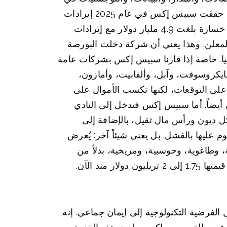
نظام واحد. ومع ذلك، تبدأ المشكلة المالية من حيث ينتهي الإعجاب التكنولوجي. وفقاً للبيانات المفصح عنها، حققت سبيس إكس في عام 2025 إيرادات
بلغت 18.7 مليار دولار وسجلت صافي خسارة قدرها 4.9 مليار دولار. كما أشارت مؤسسة مورنينغستار إلى خسارة بلغت 4.9 مليار دولار مع إيرادات
قييم المعلن. وهذا يعني أن شركة دخلت البورصة
جيا. خاصة إذا قارنا سبيس إكس بشركات عامة
 مايكروسوفت، وآبل، وألفابيت، وأمازون،
على التوقعات، لكنها تكسب الأموال على
يضاً. أما سبيس إكس فتدخل إلى النادي
كل ديون ورأس مال ثقيل، بالإضافة إلى
عليها بالفشل. بل يعني شيئاً آخر: يُعرض
، وطاغوية، وحوسبية، ومريخية، بدلاً من
نذ الآن.
الفرضية التكنولوجية إلى إيمان جماعي. إنه