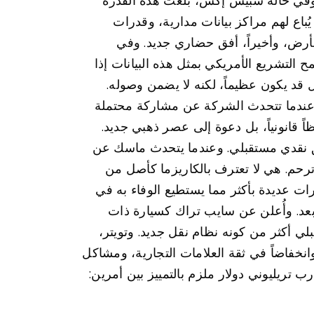
وفي حالة سبيس إكس، بلغت هذه القدرة
رship فحسب، ولا ستارلينك وحدها. بل يُباع لهم مراكز بيانات مدارية، وقدرات
لأرض، وأخيراً، أفق حضاري جديد. وفي
ح التشريع الأمريكي بمثل هذه البيانات إذا
قد يكون عظيماً، لكنه لا يضمن وصوله.
 عندما تتحدث الشركة عن مشاركة محتملة
 قانونياً، بل دعوة إلى عصر ذهبي جديد.
ة، بل كتدفق نقدي مستقبلي. وعندما يتحدث ماسك عن
رحم. هي لا تعترف بالكاريزما كأصل من
رات عديدة بأكثر مما يستطيع الوفاء به في
أبعد. وأُعلن عن سايب تراك كسيارة ذات
لي أكثر من كونه نظام نقل جديد. وتويتر،
نخفاضاً في ثقة العلامات التجارية، ومشاكل
تريليوني دولار ملزم بالتمييز بين أمرين: