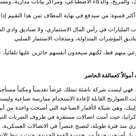
المريخ، والذكاء الاصطناعي، ومراكز بيانات مدارية، ومستق
ر قسوة: من سيدفع في نهاية المطاف ثمن هذا التقييم إذا ت
اب المليارات في رأس المال الاستثماري، ولا صناديق وادي ال
ديق المؤشرات المتداولة، ومنتجات الاستثمار السلبي.
نهم قط، لكنهم سيجدون أنفسهم حائزين عليها تلقائياً، عبر
والاً كعمالقة الحاضر
ي ليست شركة ناشئة تمتلك عرضاً تقديمياً ومكتباً مستأجراً
صواريخ القابلة لإعادة الاستخدام ممارسة صناعية وليست خي
ينك، وهي شبكة الأقمار الصناعية التي أصبحت واحدة من أبرز 
كرانيا، حيث أمنت اتصالات مستقرة في ظروف الضربات التي تع
اري منذ فترة طويلة، لتصبح عنصراً في الاتصالات العسكرية، وا
 أصبحت جزءاً من هندسة القوة الجديدة، حيث ترتبط الاتصال