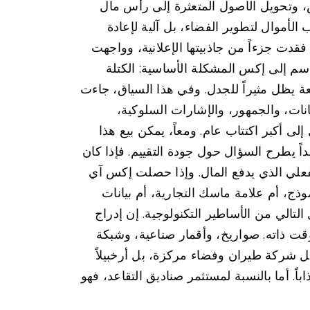
 وتحويل الأصول المتعثرة إلى رأس مال
لأموال لتطوير الفضاء، بل آلية لإعادة
، وجد ماسك نفسه مالكاً لمنصة فقدت جزءاً من جاذبيتها الإعلانية، وواجهت
اسم إلى إكس المشكلة الأساسية: الكتلة
ة يظل مثيراً للجدل. وفي هذا السياق، جاءت
نات، والجمهور، والإشارات السلوكية،
ى أكبر اكتتاب عام. ومعاً، يمكن بيع هذا
اً يطرح السؤال حول جودة التقييم. فإذا كان
فعلي الذي يدفع المال. وإذا حصلت إكس آي
ذج، أم علامة ماسك التجارية، أم بيانات
تالي من الأساطير التكنولوجية. إن إدراج
ت ذاته. صواريخ، وأقمار صناعية، وشبكة
ثل شركة طيران وفضاء مركزة، بل أرخبيلاً
اً. أما بالنسبة لمستثمر صناديق التقاعد، فهو