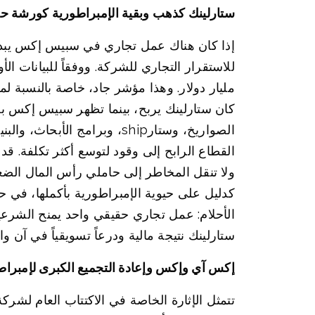
ستارلينك كذهب وبقية الإمبراطورية كورشة ح
إذا كان هناك عمل تجاري في سبيس إكس يبدو قر
مليار دولار. وهذا مؤشر جاد، خاصة بالنسبة لمش
الصواريخ، وستارship، وبرامج
القطاع الرابح إلى وقود لتوسع أكثر تكلفة. قد
ولا تنقل المخاطر إلى حاملي رأس المال الض
كدليل على حيوية الإمبراطورية بأكملها، في ح
الأحلام: عمل تجاري حقيقي واحد يمنح الشرعي
ستارلينك نتيجة مالية ودرعاً تسويقياً في آن وا
إكس آي وإكس وإعادة التجميع الكبرى لإمبرا
تتمثل الإثارة الخاصة في الاكتتاب العام ل