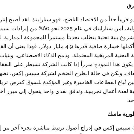
رق
يباً حقاً من الاقتصاد الناضج، فهو ستارلينك. لقد أصبح إنتر
روع بنية تحتية يتطلب تحديثاً مستمراً للمجموعة المدارية. لك
كان ستارلينك يربح، بينما تظهر سبيس إكس بأكملها خسارة صافي
 الأبحاث، والبنية التحتية المريخية المحتملة، ودمج الذكاء الاصطناعي،
 يكون هذا النموذج مبرراً إذا كانت الشركة تسيطر على النفق
عاف. ولكن في حالة الطرح الضخم لشركة سبيس إكس، تظهر ص
ين تُباع القطاعات الخاسرة وغير المؤكدة للسوق كفرص تريليو
ة لعدة أعمال تجريبية. وتدفق نقدي واحد يتحول إلى مبرر أخ
حد.
طورية ماسك
شركة سبيس إكس في إدراج أصول ترتبط مباشرة بجزء آخر من إ