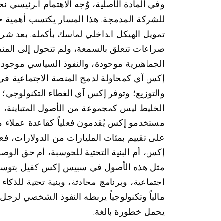
وفي المادة الأصلية، وُجه الاهتمام الرئيس
للشركة المدمجة. هذا المسار يكتسب أهمية خاص
صراعات تتعلق بالسمعة، ولم تتحول إلى المنظو
الجماهيرية موجودة، والنفوذ السياسي موجود،
إكس آي كمحاولة لدمج المنصة الاجتماعية في 
والتوزيع؛ وتوفر إكس آي الغطاء التكنولوجي؛ ب
الخليط ليس كمجموعة من الأصول المتباينة، بل 
مستخدمو إكس يُقدمون فعلياً كقاعدة عملاء م
على تقييم بمئات المليارات من الدولارات، فع
إكس، أم البنية التحتية للحوسبة، أم حق الوص
مثل هذه الأصول في سبيس إكس كفيل بتوسيع ا
اجتماعية، وبرنامج محادثة، وبنية تحتية للذك
مالياً وتكنولوجياً يربطه النفوذ الشخصي لرجل و
يحمل خطورة بالغة.