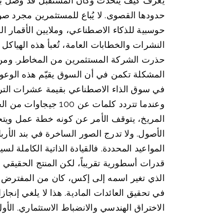
يعرف كيف يتحدث وكأن المستقبل قد وصل بال
حوسبية للذكاء الاصطناعي، وملايين الأقمار ا
النشرات والخطابات العامة، تُعبأ هذه الهياكل
حذرت الشركة المستثمرين من المخاطر. ومن ا
المشكلة تكمن في أن السوق يقيّم هذه الوعو
في سوق الذاء الاصطناعي بقيمة عشرات التريل
وعندما تتردد كلمات
المريخ، يتوقف الأمر عن كونه خطة عمل ويتح
الأصول. ولا تدرج الصور الساخرة في بند الأرب
المواعيد المحددة. فالقيادة الذاتية الكامل
قدرات أسطورية تقريباً، لكن المنتج الحقيقي ج
الذي تغير اسمه إلى إكس، كان من المفترض أن
في تحقيق العائدات المادية. هذا لا يلغي إنج
الاختراق الهندسي والانضباط الاستثماري. الأ