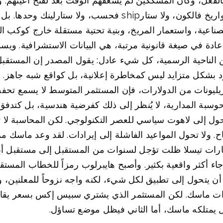
فعل، وكأن المشككين لم يسعفهم الوقت بعد لفتح أعينهم. 
حدودها القصوى. لا يُباع للمستثمرين مجرد صواريخ فالكون، ولا ستا
لصناعية، واستعمار المريخ، وبنية تحتية مستقلة خارج كوكب ا
 عادة في صيغة قانونية مرتبة، هي البيانات الاستشرافية. ويسم
لناحية الرسمية، كل شيء عادل: يقول المصدر إن المستقبل 
د بشكل متزايد ليس كمخاطرة إعلانية، بل كواقع شبه جاهز.
يونات من الدولارات، فإن المستثمر المتوسط لا يسمع تحفظاً
 عن 100 جيجاوات من الحوسبة المدارية، لا يُنظر إلى ذلك كفرضية هندسي
ول إلى لاهوت سياسي للعصر التكنولوجي. لكن المحاسبة لا ت
اح. ولا تحول المواعيد الفاشلة إلى إيرادات. لقد وعد ماسك م
ة لسيارات تيسلا ظلت تؤجل لسنوات من المستقبل إلى مستقبل 
اء أكثر واقعية بكثير. وأصبح هايبرلوب رمزاً للخطاب المستقب
 يتحول إلى تطبيق لكل شيء، لكنه واجه نزوحاً للمعلنين، وا
ازات ماسك. لكن المستثمر الذي يشتري سبيس إكس بسعر يقارب 
ول يمتلكه ماسك، أما الثاني فيظل موضع تساؤل.