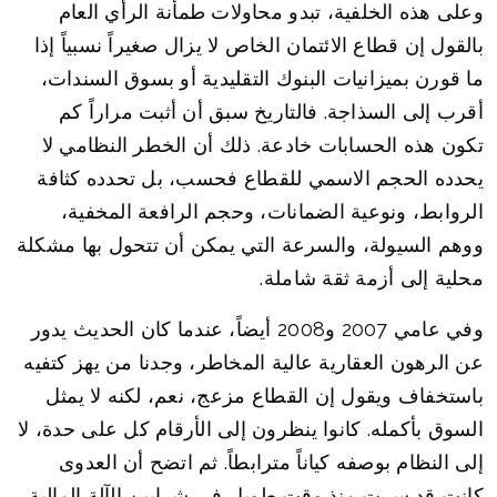
وعلى هذه الخلفية، تبدو محاولات طمأنة الرأي العام
بالقول إن قطاع الائتمان الخاص لا يزال صغيراً نسبياً إذا
ما قورن بميزانيات البنوك التقليدية أو بسوق السندات،
أقرب إلى السذاجة. فالتاريخ سبق أن أثبت مراراً كم
تكون هذه الحسابات خادعة. ذلك أن الخطر النظامي لا
يحدده الحجم الاسمي للقطاع فحسب، بل تحدده كثافة
الروابط، ونوعية الضمانات، وحجم الرافعة المخفية،
ووهم السيولة، والسرعة التي يمكن أن تتحول بها مشكلة
محلية إلى أزمة ثقة شاملة.
وفي عامي 2007 و2008 أيضاً، عندما كان الحديث يدور
عن الرهون العقارية عالية المخاطر، وجدنا من يهز كتفيه
باستخفاف ويقول إن القطاع مزعج، نعم، لكنه لا يمثل
السوق بأكمله. كانوا ينظرون إلى الأرقام كل على حدة، لا
إلى النظام بوصفه كياناً مترابطاً. ثم اتضح أن العدوى
كانت قد سرت منذ وقت طويل في شرايين الآلة المالية