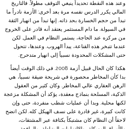
وعند هذه النقطة تحديداً ينبغي التوقف مطولاً. فالتاريخ
المالي يكرر الدرس نفسه مرة بعد أخرى: الأزمة نادراً ما
تبدأ من حجم الخسارة بحد ذاته. إنها تبدأ من انهيار الثقة
في السيولة. ما دام المستثمر يعتقد أنه قادر على الخروج
من مركزه عند الحاجة، يستمر النظام في العمل. لكن
عندما تتبخر هذه القناعة، يبدأ الهروب. وعندها، تتحول
حتى المشكلات المحدودة نسبياً إلى انهيار متدحرج.
هكذا كان الحال قبيل أزمة 2008. في ذلك الوقت أيضاً
بدا كأن المخاطر محصورة في شريحة ضيقة نسبياً، هي
الرهن العقاري عالي المخاطر. وكان كثير من العقول
الذكية، المسلحة بنماذج معقدة، يؤكد أن المشكلة مزعجة
لكنها محلية. وبدا أن عمليات شطب منفردة، حتى وإن
كانت كبيرة، غير قادرة على نسف الهيكل كله. لكن اتضح
لاحقاً أن النظام كان مشتبكاً بكثافة عبر المشتقات،
والأوراق المهيكلة، والالتزامات المتبادلة، والرافعة