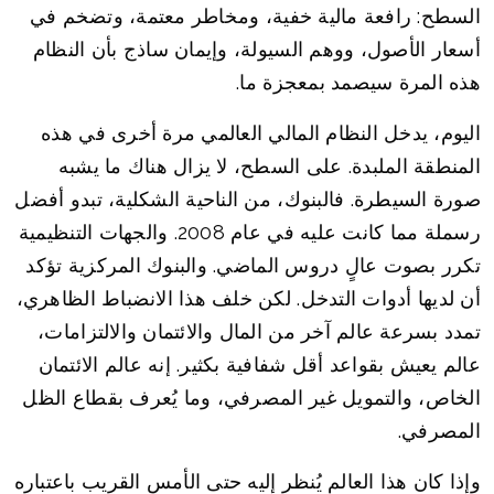
السطح: رافعة مالية خفية، ومخاطر معتمة، وتضخم في
أسعار الأصول، ووهم السيولة، وإيمان ساذج بأن النظام
هذه المرة سيصمد بمعجزة ما.
اليوم، يدخل النظام المالي العالمي مرة أخرى في هذه
المنطقة الملبدة. على السطح، لا يزال هناك ما يشبه
صورة السيطرة. فالبنوك، من الناحية الشكلية، تبدو أفضل
رسملة مما كانت عليه في عام 2008. والجهات التنظيمية
تكرر بصوت عالٍ دروس الماضي. والبنوك المركزية تؤكد
أن لديها أدوات التدخل. لكن خلف هذا الانضباط الظاهري،
تمدد بسرعة عالم آخر من المال والائتمان والالتزامات،
عالم يعيش بقواعد أقل شفافية بكثير. إنه عالم الائتمان
الخاص، والتمويل غير المصرفي، وما يُعرف بقطاع الظل
المصرفي.
وإذا كان هذا العالم يُنظر إليه حتى الأمس القريب باعتباره