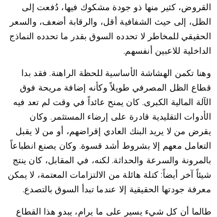
القروض، كثير منها ذو جودة مشكوك فيها، دُفعت إلى
الظل، إلى حيث الشفافية أقل، والرقابة أضعف، والسعر
الحقيقي للمخاطر لا تحدده السوق بقدر ما تحدده النماذج
الداخلية للاعبين أنفسهم.
وهنا تكمن الهشاشة الأساسية للحظة الراهنة. فقد بدا
قطاع الظل المصرفي طويلاً وكأنه إضافة مريحة فوق
الآلة المالية الكبرى. كان يمنح عائداً في وقت لم تعد فيه
الأدوات التقليدية قادرة على إرضاء المستثمر. وكان
يقرض من لا يريد البنك العادي إقراضهم، أو من لا يقبل
التعامل معهم إلا بشروط أشد قسوة. وكان يصنع انطباعاً
بالمرونة والسرعة والحداثة. لكنه، في المقابل، كان ينتج
شيئاً آخر أيضاً: كتلة هائلة من الالتزامات المعتمة، لا يمكن
معرفة جودتها الحقيقية إلا عندما تبدأ السوق بالتصدع.
طالما أن كل شيء يسير على ما يرام، يبدو هذا القطاع