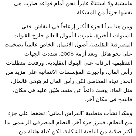
هامشية ولا استثناءً عابراً. نحن أمام قواعد صارت هي
نفسها جزءاً من المشكلة.
ومن هنا يبدأ الجزء الأكثر إزعاجاً في النقاش. ففي
السنوات الأخيرة، غمرت الأموال العالم خارج القنوات
المصرفية التقليدية. أصول الائتمان الخاص عالمياً تضخمت
على نحو هائل. وبعد أزمة 2008، شددت الجهات
التنظيمية الرقابة على البنوك التقليدية، ورفعت متطلبات
رأس المال، وأجبرت المؤسسات الائتمانية على مزيد من
الحذر تجاه المخاطر. لكن رأس المال لم يتبخر. فالمال،
مثل الماء، يبحث دائماً عن منفذ. ضُيّق عليه في مكان،
فانتفخ في مكان آخر.
وهكذا نشأت منطقية “الفراش المائي”: تضغط على جزء
من النظام، فيبرز جزء آخر. النظام المصرفي الرسمي بدا
أكثر صلابة من الناحية الشكلية، لكن كتلة هائلة من