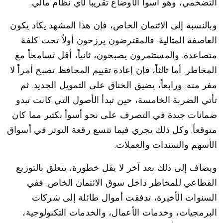
التضخمي، وهو أسوأ الأوضاع تقريباً لأي نظام مالي.
وبالنسبة إلى الائتمان الخاص، فإن هذا المشهد يكاد يكون
العاصفة المثالية. فالمقترضون يرزحون أولاً تحت كلفة
متصاعدة. والمستثمرون يصبحون، ثانياً، أقل تسامحاً مع
المخاطر. أما ثالثاً، فإن إعادة تقييم المحافظ تصبح أمراً لا
مفر منه. ورابعاً، يضيق الخناق على التمويل الجديد. ثم
تأتي الضربة الخامسة، حين تبدأ الأصول التي كانت تبدو
ضمانات جيدة في التصرف على نحو أسوأ بكثير مما كان
متوقعاً. وكل ذلك يجري فيما تتسع رقعة التوتر في أسواق
الأسهم والسندات والعملات.
ويضاف إلى ذلك بعد آخر لا يقل خطورة، يتعلق بالتوزيع
القطاعي للمخاطر داخل سوق الائتمان الخاص. ففي
السنوات الأخيرة، تدفقت أموال طائلة إلى شركات
البرمجيات، وخدمات الأعمال، والخدمات التكنولوجية،