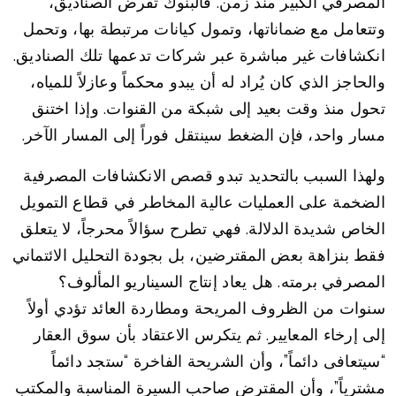
المصرفي الكبير منذ زمن. فالبنوك تقرض الصناديق،
وتتعامل مع ضماناتها، وتمول كيانات مرتبطة بها، وتحمل
انكشافات غير مباشرة عبر شركات تدعمها تلك الصناديق.
والحاجز الذي كان يُراد له أن يبدو محكماً وعازلاً للمياه،
تحول منذ وقت بعيد إلى شبكة من القنوات. وإذا اختنق
مسار واحد، فإن الضغط سينتقل فوراً إلى المسار الآخر.
ولهذا السبب بالتحديد تبدو قصص الانكشافات المصرفية
الضخمة على العمليات عالية المخاطر في قطاع التمويل
الخاص شديدة الدلالة. فهي تطرح سؤالاً محرجاً، لا يتعلق
فقط بنزاهة بعض المقترضين، بل بجودة التحليل الائتماني
المصرفي برمته. هل يعاد إنتاج السيناريو المألوف؟
سنوات من الظروف المريحة ومطاردة العائد تؤدي أولاً
إلى إرخاء المعايير. ثم يتكرس الاعتقاد بأن سوق العقار
“سيتعافى دائماً”، وأن الشريحة الفاخرة “ستجد دائماً
مشترياً”، وأن المقترض صاحب السيرة المناسبة والمكتب