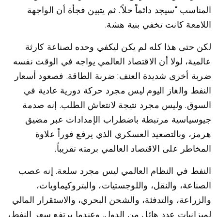
المناسب “سيجد دائماً حلاً”. ثم يتبين فجأة أن الواجهة
اللامعة كانت تخفي بنية هشة.
لكن حتى هذا كله لم يكن ليكفي وحده لصناعة كارثة
عالمية، لولا أن الاقتصاد العالمي يواجه في الوقت نفسه
ضربة أخرى شديدة العنف: ضربة الطاقة. فصعود أسعار
النفط والغاز اليوم ليس مجرد حركة دورية عادية في
السوق. وليس مجرد نتيجة لانتعاش الطلب. إنه صدمة
جيوسياسية مرتبطة باضطراب الإمدادات عبر مضيق
هرمز، وبالتصعيد العسكري الذي يرفع فوراً علاوة
المخاطر على الاقتصاد العالمي برمته تقريباً.
النفط في النظام العالمي ليس مجرد سلعة. إنه عصب
الصناعة، والنقل، واللوجستيات، والبتروكيماويات،
والزراعة، والتدفئة، والشحن البحري، والاستقرار المالي
لميزانيات عدد هائل من الدول. وعندما يرتفع سعر النفط،