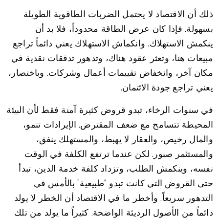
ذلك أن الاقتصاد لا يحتمل الضربات الطاقوية الطويلة
بسهولة. فإذا كان عرض الطاقة محدوداً، فلا بد أن
ينكمش الاستهلاك. وانكماش الاستهلاك يعني دائماً تراجع
مبيعات هنا، وتعثر عقود هناك، وتدهور تدفقات نقدية في
مكان آخر، وانخفاض تقييمات أعمال وشركات. وباختصار،
يعني تراجع جودة الائتمان.
في سنوات الرخاء، تبدو قروض كثيرة آمنة فقط لأن البيئة
المحيطة تتسامح مع ضعف المقترض. الإيرادات تنمو،
والمال رخيص، والعقار لا يهبط، والمستهلك ينفق،
والمستثمر صبور. لكن عندما ترتفع الكلفة في الوقت
نفسه، وينكمش الطلب، وتزداد كلفة خدمة الدين، تبدأ
حتى القروض التي كانت تبدو “طبيعية” بالأمس في
التدهور سريعاً. وأخطر ما في الاقتصاد أن الخطر لا يولد
دائماً من الأصول الرديئة الواضحة. كثيراً ما يولد من تلك