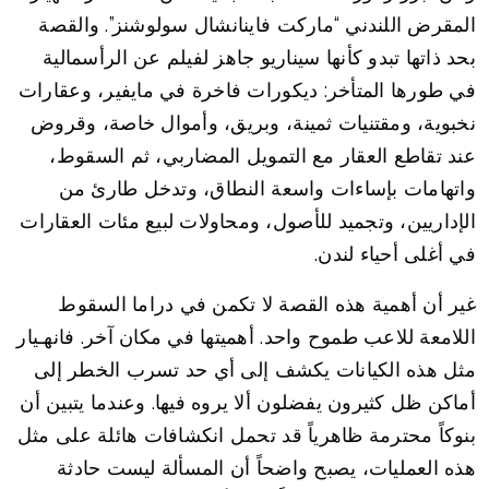
المقرض اللندني “ماركت فاينانشال سولوشنز”. والقصة
بحد ذاتها تبدو كأنها سيناريو جاهز لفيلم عن الرأسمالية
في طورها المتأخر: ديكورات فاخرة في مايفير، وعقارات
نخبوية، ومقتنيات ثمينة، وبريق، وأموال خاصة، وقروض
عند تقاطع العقار مع التمويل المضاربي، ثم السقوط،
واتهامات بإساءات واسعة النطاق، وتدخل طارئ من
الإداريين، وتجميد للأصول، ومحاولات لبيع مئات العقارات
في أغلى أحياء لندن.
غير أن أهمية هذه القصة لا تكمن في دراما السقوط
اللامعة للاعب طموح واحد. أهميتها في مكان آخر. فانهـيار
مثل هذه الكيانات يكشف إلى أي حد تسرب الخطر إلى
أماكن ظل كثيرون يفضلون ألا يروه فيها. وعندما يتبين أن
بنوكاً محترمة ظاهرياً قد تحمل انكشافات هائلة على مثل
هذه العمليات، يصبح واضحاً أن المسألة ليست حادثة