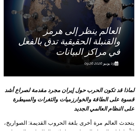
العالم ينظر إلى هرمز
والقنبلة الحقيقية تدق بالفعل
في مراكز البيانات
19 يونيو 2026 09:26
لماذا قد تكون الحرب حول إيران مجرد مقدمة لصراع أشد
قسوة على الطاقة والخوارزميات والثغرات والسيطرة
على النظام العالمي الجديد
يتحدث العالم مرة أخرى بلغة الحروب القديمة: الصواريخ،
الأساطيل، النفط، المضايق، حاملات الطائرات، العقوبات،