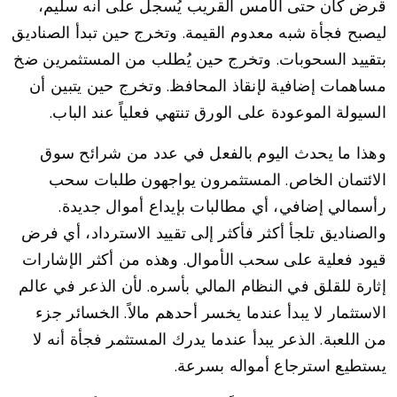
قرض كان حتى الأمس القريب يُسجل على أنه سليم،
ليصبح فجأة شبه معدوم القيمة. وتخرج حين تبدأ الصناديق
بتقييد السحوبات. وتخرج حين يُطلب من المستثمرين ضخ
مساهمات إضافية لإنقاذ المحافظ. وتخرج حين يتبين أن
السيولة الموعودة على الورق تنتهي فعلياً عند الباب.
وهذا ما يحدث اليوم بالفعل في عدد من شرائح سوق
الائتمان الخاص. المستثمرون يواجهون طلبات سحب
رأسمالي إضافي، أي مطالبات بإيداع أموال جديدة.
والصناديق تلجأ أكثر فأكثر إلى تقييد الاسترداد، أي فرض
قيود فعلية على سحب الأموال. وهذه من أكثر الإشارات
إثارة للقلق في النظام المالي بأسره. لأن الذعر في عالم
الاستثمار لا يبدأ عندما يخسر أحدهم مالاً. الخسائر جزء
من اللعبة. الذعر يبدأ عندما يدرك المستثمر فجأة أنه لا
يستطيع استرجاع أمواله بسرعة.