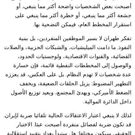
أصبحت بعض الشخصيات واضحة أكثر مما ينبغي، أو
جشعة أكثر مما ينبغي، أو خطرة أكثر مما ينبغي على
استقرار المخطط العام، فيمكن التضحية بها.
تفكر طهران لا بسير الموظفين المنفردين، بل ببنية
النفوذ. ما دامت الميليشيات، والشبكات الحزبية، والصلات
القضائية، والقنوات الاقتصادية، ولوجستيات الحدود،
والوصول إلى المخططات النفطية قائمة، فإن خسارة
عدة شخصيات لا تهدم النظام. بل على العكس، قد يعززه
التطهير المضبوط: يزيل الحلقات الضعيفة، ويخفف
الضغط الأميركي، ويهدئ المجتمع، ويعيد توزيع الأصول
داخل الدائرة الموالية.
لذلك لا ينبغي اعتبار الاعتقالات الحالية تلقائيا ضربة لإيران.
قد تكون ضربة لفصائل منفردة أصبحت عبئا. الاختبار
الحقيقي سيكون مختلفا: هل ستبدأ بغداد بتقييد استقلالية