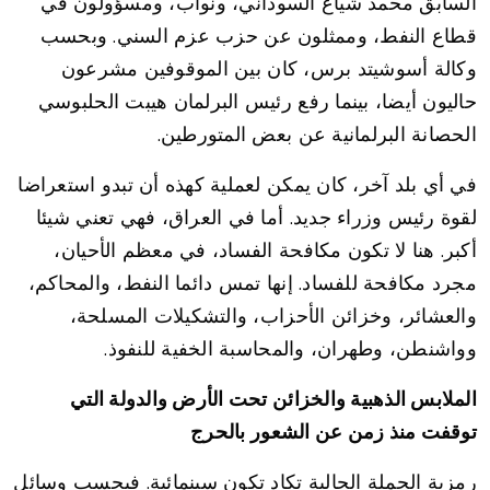
السابق محمد شياع السوداني، ونواب، ومسؤولون في
قطاع النفط، وممثلون عن حزب عزم السني. وبحسب
وكالة أسوشيتد برس، كان بين الموقوفين مشرعون
حاليون أيضا، بينما رفع رئيس البرلمان هيبت الحلبوسي
الحصانة البرلمانية عن بعض المتورطين.
في أي بلد آخر، كان يمكن لعملية كهذه أن تبدو استعراضا
لقوة رئيس وزراء جديد. أما في العراق، فهي تعني شيئا
أكبر. هنا لا تكون مكافحة الفساد، في معظم الأحيان،
مجرد مكافحة للفساد. إنها تمس دائما النفط، والمحاكم،
والعشائر، وخزائن الأحزاب، والتشكيلات المسلحة،
وواشنطن، وطهران، والمحاسبة الخفية للنفوذ.
الملابس الذهبية والخزائن تحت الأرض والدولة التي
توقفت منذ زمن عن الشعور بالحرج
رمزية الحملة الحالية تكاد تكون سينمائية. فبحسب وسائل