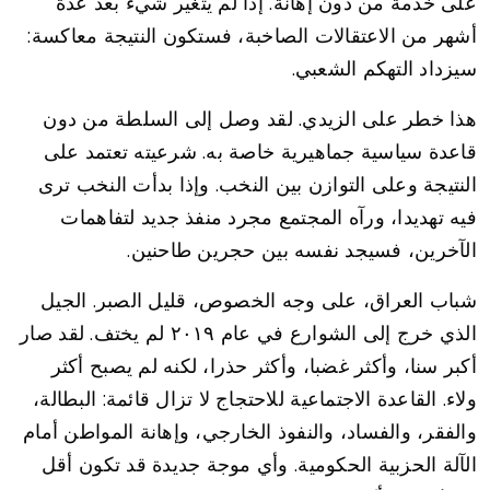
على خدمة من دون إهانة. إذا لم يتغير شيء بعد عدة
أشهر من الاعتقالات الصاخبة، فستكون النتيجة معاكسة:
سيزداد التهكم الشعبي.
هذا خطر على الزيدي. لقد وصل إلى السلطة من دون
قاعدة سياسية جماهيرية خاصة به. شرعيته تعتمد على
النتيجة وعلى التوازن بين النخب. وإذا بدأت النخب ترى
فيه تهديدا، ورآه المجتمع مجرد منفذ جديد لتفاهمات
الآخرين، فسيجد نفسه بين حجرين طاحنين.
شباب العراق، على وجه الخصوص، قليل الصبر. الجيل
الذي خرج إلى الشوارع في عام ٢٠١٩ لم يختف. لقد صار
أكبر سنا، وأكثر غضبا، وأكثر حذرا، لكنه لم يصبح أكثر
ولاء. القاعدة الاجتماعية للاحتجاج لا تزال قائمة: البطالة،
والفقر، والفساد، والنفوذ الخارجي، وإهانة المواطن أمام
الآلة الحزبية الحكومية. وأي موجة جديدة قد تكون أقل