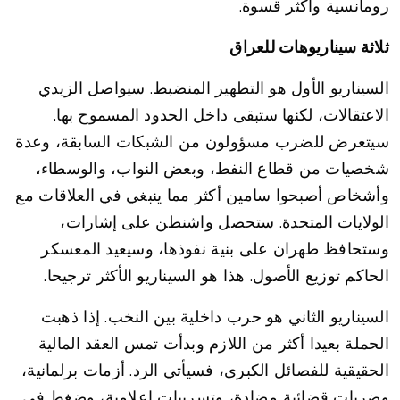
رومانسية وأكثر قسوة.
ثلاثة سيناريوهات للعراق
السيناريو الأول هو التطهير المنضبط. سيواصل الزيدي
الاعتقالات، لكنها ستبقى داخل الحدود المسموح بها.
سيتعرض للضرب مسؤولون من الشبكات السابقة، وعدة
شخصيات من قطاع النفط، وبعض النواب، والوسطاء،
وأشخاص أصبحوا سامين أكثر مما ينبغي في العلاقات مع
الولايات المتحدة. ستحصل واشنطن على إشارات،
وستحافظ طهران على بنية نفوذها، وسيعيد المعسكر
الحاكم توزيع الأصول. هذا هو السيناريو الأكثر ترجيحا.
السيناريو الثاني هو حرب داخلية بين النخب. إذا ذهبت
الحملة بعيدا أكثر من اللازم وبدأت تمس العقد المالية
الحقيقية للفصائل الكبرى، فسيأتي الرد. أزمات برلمانية،
وضربات قضائية مضادة، وتسريبات إعلامية، وضغط في