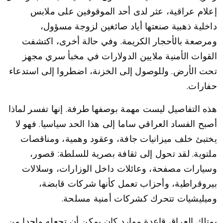
إعلام عراقية، عثر لدى أحد الموقوفين على ملابس
داخلية ذهبية صنعتها أياد صائغين لزوجة مسؤول،
ومرصعة بالأحجار الكريمة. وفي حالة أخرى، اكتشفت
القوات الأمنية ملايين الدولارات في مخبأ سري مجهز
تحت الأرض. وللوصول إلى الخزنة، اضطروا إلى استدعاء
حفارات.
هذه التفاصيل ليست مهمة بوصفها طرفة. إنها تفسر لماذا
أصبح الفساد العراقي ساما إلى هذا الحد سياسيا. فهو لا
يختبئ خلف ميزانيات جافة، وعقود وهمية، ومناقصات
ملتوية. لقد تحول إلى ثقافة بصرية للسلطة: قصور،
وسيارات مصفحة، وعائلات داخل الوزارات، وسلالات
بيروقراطية، وأحزاب تعمل كأنها شركات قابضة،
وميليشيات تتحرك كشركات أمنية مسلحة.
يمتلك العراق قاعدة موارد كان يمكن أن تجعله واحدا من