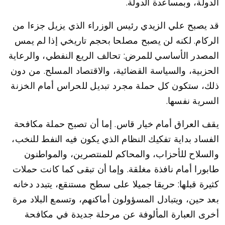
الدولة، وبمساعدة الدولة.
قد يصبح علي الزيدي رئيس الوزراء الذي يزيل جزءا من
الركام. لكنه لن يصبح مصلحا بحجم تاريخي إذا لم يمس
المصدر الأساسي للمرض: تحالف الريع النفطي، والرعاية
الحزبية، والسياسة القضائية، والاقتصاد المسلح. من دون
ذلك، ستكون كل حملة مجرد تبديل للحراس أمام الخزنة
السرية نفسها.
يقف العراق أمام خيار قاس. إما أن تصبح حملة مكافحة
الفساد بداية تفكيك النظام الذي يكون فيه النفط للنخب،
والسلاح للأحزاب، والمحاكم للمنتصرين، والمواطنون
طابورا أمام نافذة مغلقة. وإما أن تبقى كما كانت حملات
كثيرة قبلها: حريقا جميلا على سطح مستنقع، يتبدد دخانه
بعد حين، ويتبادل المسؤولون أماكنهم، وتسمع البلاد مرة
أخرى العبارة المألوفة عن مرحلة جديدة في مكافحة