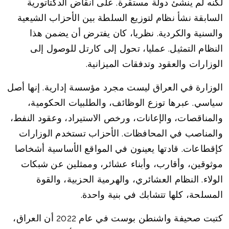
لكنه لم ينشئ دولة مستقرة. على أنقاض الدكتاتورية
السابقة نشأ نظام لتوزيع السلطة بين الأحزاب الشيعية
والسنية والكردية. نظريا، كان يفترض أن يضمن هذا
النظام التمثيل. عمليا، تحول إلى كارتل للوصول إلى
الوزارات والعقود وتدفقات الميزانية.
الوزارة في العراق ليست مجرد مؤسسة إدارية. إنها أصل
سياسي. عبرها توزع الوظائف، والطلبيات الحكومية،
والمناقصات، والإعانات، ورخص الاستيراد، وعقود النفط،
والمناصب في المحافظات. الأحزاب تستخدم الوزارات
كإقطاعات. قادتها يعينون في المواقع الأساسية أشخاصا
موثوقين، وأقارب، وأبناء عشائر، وممثلين عن شبكات
الولاء. النظام العشائري، والهرمية الحزبية، والقوة
المسلحة، كلها تتشابك في بنية واحدة.
كتبت صحيفة واشنطن بوست في عام 2022 أن العراق،