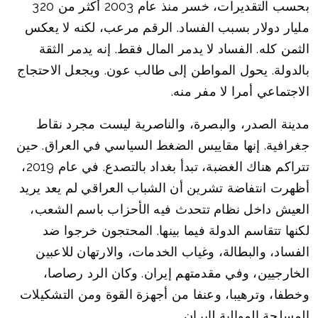
بحسب التقديرات، خسر منذ عام 2003 أكثر من 320
مليار دولار بسبب الفساد. الرقم مرعب، لكنه لا يعكس
الثمن كله. الفساد لا يدمر المال فقط. إنه يدمر الثقة
بالدولة. يحول المواطن إلى طالب عون. ويجعل الاحتجاج
الاجتماعي أمرا لا مفر منه.
مدينة الصدر، والبصرة، والناصرية ليست مجرد نقاط
جغرافية. إنها مقاييس الضغط السياسي في العراق. حين
تتراكم هناك الغضبة، تبدأ بغداد بالتصدع. في عام 2019،
أظهرت انتفاضة تشرين أن الشباب العراقي لم يعد يريد
العيش داخل نظام تتحدث فيه الأحزاب باسم الشعب،
لكنها تتقاسم الدولة فيما بينها. المحتجون خرجوا ضد
الفساد، والبطالة، وغياب الخدمات، والارتهان للاعبين
الخارجيين، وفي مقدمتهم إيران. وكان الرد رصاصا،
وخطفا، وترهيبا، وعنفا من أجهزة القوة ومن التشكيلات
المسلحة الموالية لإيران.