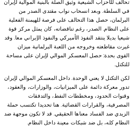
تحالف للأحزاب الشيعية وثيق الصلة بالبنية الموالية لإيران
في السلطة. وبعد انسحاب نواب مقتدى الصدر من
البرلمان، حصل هذا التحالف على فرصة للهيمنة الفعلية
على النظام. الصدر، رغم تناقضاته، كان يمثل مركز قوة
شيعيا بديلا ينتقد النفوذ الأميركي والنفوذ الإيراني معا. وقد
غيرت مقاطعته وخروجه من اللعبة البرلمانية ميزان
القوى بحدة: حصل المعسكر الموالي لإيران على مساحة
للتكتل.
لكن التكتل لا يعني الوحدة. داخل المعسكر الموالي لإيران
تدور معركة دائمة على الميزانيات، والوزارات، والعقود،
وقنوات الحدود، ومخططات النفط، والتدفقات
المصرفية، والقرارات القضائية. هنا تحديدا تكتسب حملة
الزيدي ضد الفساد معناها الحقيقي. قد لا تكون موجهة ضد
النظام كله، بل ضد شبكات معينة داخل النظام.