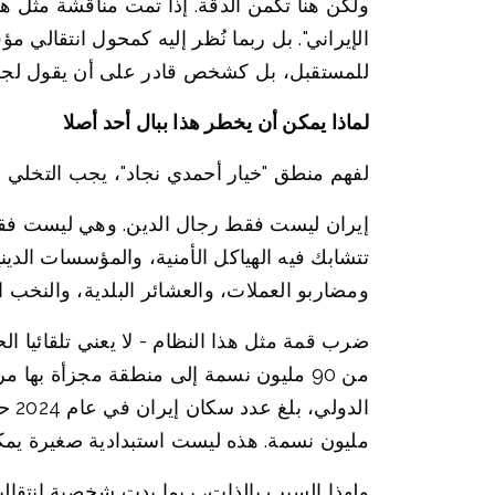
ولكن هنا تكمن الدقة. إذا تمت مناقشة مثل هذ
الإيراني". بل ربما نُظر إليه كمحول انتقالي
للمستقبل، بل كشخص قادر على أن يقول لجزء من
لماذا يمكن أن يخطر هذا ببال أحد أصلا
لفهم منطق "خيار أحمدي نجاد"، يجب التخلي ع
إيران ليست فقط رجال الدين. وهي ليست فقط 
تتشابك فيه الهياكل الأمنية، والمؤسسات الد
ومضاربو العملات، والعشائر البلدية، والنخب 
ضرب قمة مثل هذا النظام - لا يعني تلقائيا 
من 90 مليون نسمة إلى منطقة مجزأة بها
مليون نسمة. هذه ليست استبدادية صغيرة يمكن
ولهذا السبب بالذات، ربما بدت شخصية انتقالية