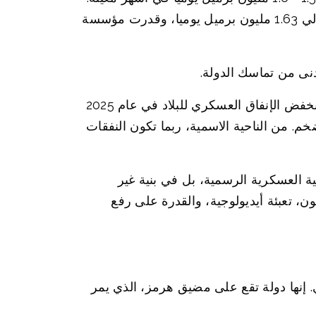
وكتبت مؤسسة إنرجي إنتليجنس أنه خلال الأشهر السبعة الأولى من عام 2025، بلغ متوسط الصادرات حوالي 1.63 مليون برميل يوميا، وقدرت مؤسسة
دنى من تماسك الدولة.
حتى النفقات العسكرية لإيران تظهر هذه الازدواجية. وفقا لبيانات معهد ستوكهولم الدولي لأبحاث السلام، انخفض الإنفاق العسكري للبلاد في عام 2025
ى ارتفاع معدلات التضخم. من الناحية الاسمية، ربما تكون النفقات
ة العسكرية الرسمية، بل في بنية غير
ن، تعبئة أيديولوجية، والقدرة على رفع
. إنها دولة تقع على مضيق هرمز، الذي يمر