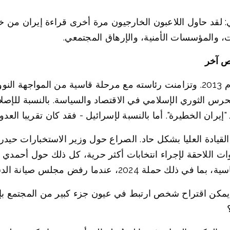
: لقد حاول اللاعبون الخارجيون مرة أخرى قراءة إيران من خ
، والمؤسسات الأمنية، والإرهاق المجتمعي.
ص آخر
حكم أحمدي نجاد إيران من عام 2005 إلى عام 2013. وتزامنت رئاسته مع مرحلة قاسية
خابات 2009، وتعزيز دور الحرس الثوري الإسلامي في الاقتصاد والسياسة. بالنسب
يران الخطيرة". أما بالنسبة لإسرائيل - فقد كان تقريبا العدو 
دهورت علاقاته مع القيادة العليا بشكل حاد. الصراع حول وزير الاستخب
وات اللاحقة لإجراء انتخابات أكثر حرية، كل ذلك حول أحمد
رفض مجلس صيانة الدستور ترشيحه مرة أخرى.
ن اقتراح شخص ارتبط في عيون جزء كبير من المجتمع بإيرا