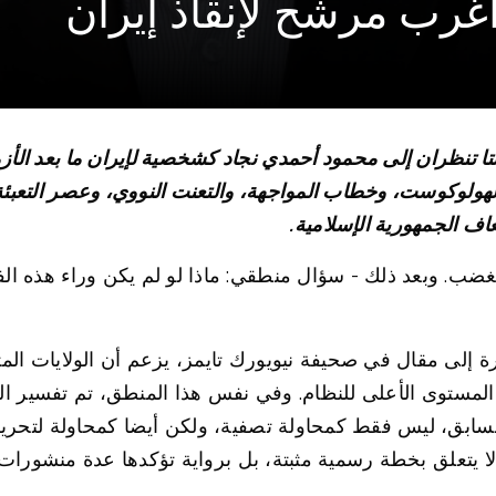
أغرب مرشح لإنقاذ إيران
نتا تنظران إلى محمود أحمدي نجاد كشخصية لإيران ما بعد الأزم
 الهولوكوست، وخطاب المواجهة، والتعنت النووي، وعصر التعبئ
ف الجمهورية الإسلامية.
لغضب. وبعد ذلك - سؤال منطقي: ماذا لو لم يكن وراء هذه الفك
ارة إلى مقال في صحيفة نيويورك تايمز، يزعم أن الولايات الم
 المستوى الأعلى للنظام. وفي نفس هذا المنطق، تم تفسير
 السابق، ليس فقط كمحاولة تصفية، ولكن أيضا كمحاولة لتحر
ا يتعلق بخطة رسمية مثبتة، بل برواية تؤكدها عدة منشور