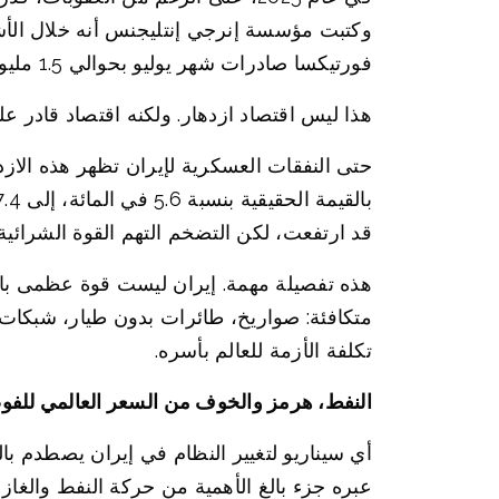
فورتيكسا صادرات شهر يوليو بحوالي 1.5 مليون برميل يوميا.
هذا ليس اقتصاد ازدهار. ولكنه اقتصاد قادر عل
قد ارتفعت، لكن التضخم التهم القوة الشرائية ا
هذه تفصيلة مهمة. إيران ليست قوة عظمى بالم
متكافئة: صواريخ، طائرات بدون طيار، شبكات و
تكلفة الأزمة للعالم بأسره.
النفط، هرمز والخوف من السعر العالمي للف
أي سيناريو لتغيير النظام في إيران يصطدم با
عبره جزء بالغ الأهمية من حركة النفط والغاز ا