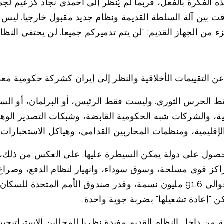
ه الفكرة بالفعل، فربما لم يُنظر إلى أحمدي نجاد كزعيم لج
 مؤقت بين آلة السلطة القديمة ونظام جديد مقبول خارجيا. ل
 الجهاز القديم: "لن يتم تدميركم جميعا. لن يختفي النظام ت
ن التقييمات الأخلاقية والنظر إلى إيران كشركة حكومية معق
الحرس الثوري. وليست فقط الرئيس، أو البرلمان، أو السلطة
ينية، والشركات شبه الحكومية القابضة، وشبكات التصدير الو
الإقليمية، ومنظمات المحاربين القدامى، وهياكل الاستخبارات،
الحصول على دولة يمكن السيطرة عليها. على العكس من ذلك، ي
 مراكز قوى مسلحة، وسوق سوداء، وانهيار لنظام الدفع، وصراع 
 "إعادة تشغيلها" بضربة جوية واحدة.
 من داخل النظام القديم مفيدة نظريا للمحللين الاستراتيجيين