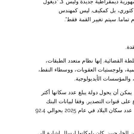
مهورية ديمقراطية جديدة وليس كـ "ديغول
يس كثوري، بل كمكيف. ليس كمهندس
ماما. سيتم تغيير القمة فقط".
دة.
 القضائية. إنها نظام متعدد الطبقات،
همية، ولوجستيات العقوبات، ووسطاء النفط،
 والمؤسسات الأيديولوجية.
مكن أن يحول دولة يبلغ عدد سكانها أكثر
على قنوات التصدير. وفقا لبيانات البنك
الدولي، بلغ عدد سكان إيران في عام 2024 حوالي 91.6 مليون نسمة، وقدر صندوق الأمم المتحدة للسكان عدد سكان البلاد في عام 2025 بحوالي 92.4
 الخارجيين. كان بإمكانها إرسال إشارة إلى