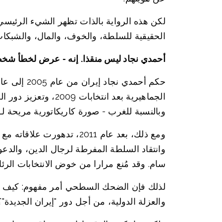
لكن هذه الرواية بالذات تظهر الشيء الرئيسي
الحقيقية للسلطة، والخوف، والمال، والشبكات
أحمدي نجاد ليس منقذا. إنه - عرض لخطأ شخ
الجماهيرية بعد انت
وبالنسبة للغرب - صورة كاريكاتورية مريحة لـ "إ
ومع ذلك، بعد عام 2011، ت
وانتقاد السلطة المفرطة لرجال الدين، والدع
سام. وقد مُنع مرارا من خوض الانتخابات الرئاسية، بما في ذلك حملة 2024، عندما 
لذلك فإن الضحك السطحي أمر مفهوم: كيف يمك
والعزلة الدولية، من أجل دور "إيران الجديدة"؟