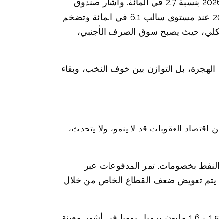
قدر البنك الدولي انكماش الناتج المحلي الإجمالي لإيران في السنة المالية الإيرانية المنتهية في 20 مارس 2026 بنسبة 2.7 في المائة. وأشار صندوق
النقد الدولي في قاعدة بيانات شهر أبريل إلى توقعات نمو الناتج المحلي الإجمالي الحقيقي لإيران لعام 2026 عند مستوى سالب 6.1 في المائة وتضخم
ف للاقتصاد الكلي، حيث يصبح سوق الصرف الأجنبي،
الهجرة، بل التوازن بين خوف النخب، وبقاء
 اقتصاد العقوبات قد لا ينمو، ولا يتحدث،
ع النفط بخصومات. تمر المدفوعات عبر
سيا. يتم تعويض ضعف القطاع الخاص من خلال
في عام 2025، على الرغم من العقوبات، قدر متتبعون مستقلون صادرات النفط الإيرانية في نطاق حوالي 1.5 - 1.6 مليون برميل يوميا في أشهر معينة.