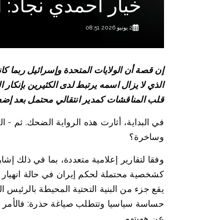
خيار أحمدي نجاد: 
2 يونيو 2026 08:51
إن قصة أن الولايات المتحدة وإسرائيل ربما كا
الذي لا يزال اسمه يرتبط لدى الكثيرين بإنكار
قلب المناقشات كمدير انتقالي محتمل بعد إضعا
في البداية، أثارت هذه الرواية الضحك. ثم - ا
وساخرة؟
وفقا لتقارير إعلامية متعددة، بما في ذلك إش
كشخصية محتملة لحكم إيران في حالة انهيار
يقع جزء من البنية التحتية المحيطة بالرئيس
حساسة سياسيا وتتطلب صياغة حذرة: فالأمر ل
عن هويتهم.