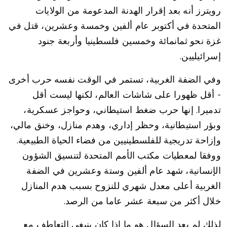
رويترز أنه بعد إقرار الهدنة المدعومة من الولايات
المتحدة في أكتوبر عام ألفين وخمسة وعشرين، قتل في
غزة نحو ثمانمائة وخمسين فلسطينيا وأربعة جنود
إسرائيليين.
وفي الضفة الغربية، تستمر في الوقت نفسه حرب أخرى
- أقل ظهورا على شاشات العالم، لكنها ليست أقل
تدميرا. إنها حرب ضغط استيطاني، وحواجز عسكرية،
وبؤر استيطانية، وحظر إداري، وهدم منازل، وخنق مالي،
وإزاحة تدريجية للفلسطينيين من فضاء الحياة الطبيعية.
ووفقا لمعطيات مكتب الأمم المتحدة لتنسيق الشؤون
الإنسانية، شهد عام ألفين وستة وعشرين في الضفة
الغربية أعلى معدل شهري للنزوح بسبب هدم المنازل
خلال أكثر من سبعة عشر عاما من الرصد.
لذلك لم يعد السؤال هو ما إذا كان ينبغي التعاطف مع