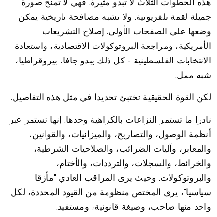
هذه الخطوات الثلاث لا تبدو مثيرة. فهي لا تمنح صورة
جميلة لقمة تلفزيونية. ولا تشبه مصافحة تاريخية يمكن
وضعها على الصفحات الأولى. إصلاح التشريعات
الأمريكية، ومراجعة البروتوكولات الاقتصادية، واستعادة
الانتخابات الفلسطينية - كل ذلك يبدو جافا، بيروقراطيا،
شبه ممل.
لكن القوة الحقيقية تختبئ تحديدا في مثل هذه التفاصيل.
نادرا ما تستمر النزاعات بالكراهية وحدها. إنها تستمر عبر
أنظمة الوصول، والتصاريح، والميزانيات، والقوانين،
والمعابر، وآليات الضرائب، والصلاحيات الشرطية،
والخرائط، والسجلات، والترددات، والأختام،
والبروتوكولات. وحيث يرى المراقب العادي "مأزقا
سياسيا"، يرى المختص منظومة من القيود المحددة، لكل
واحد منها صاحب، وصيغة قانونية، ومستفيد.