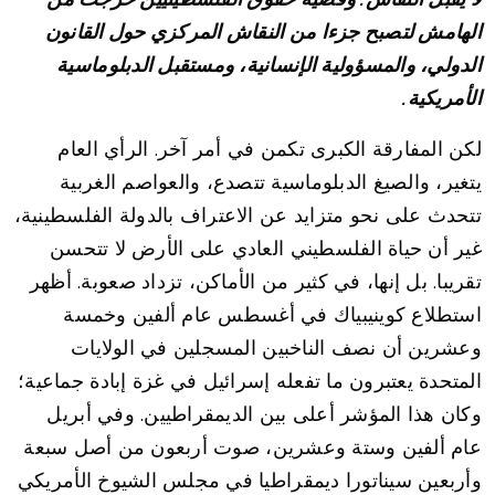
الهامش لتصبح جزءا من النقاش المركزي حول القانون
الدولي، والمسؤولية الإنسانية، ومستقبل الدبلوماسية
الأمريكية.
لكن المفارقة الكبرى تكمن في أمر آخر. الرأي العام
يتغير، والصيغ الدبلوماسية تتصدع، والعواصم الغربية
تتحدث على نحو متزايد عن الاعتراف بالدولة الفلسطينية،
غير أن حياة الفلسطيني العادي على الأرض لا تتحسن
تقريبا. بل إنها، في كثير من الأماكن، تزداد صعوبة. أظهر
استطلاع كوينيبياك في أغسطس عام ألفين وخمسة
وعشرين أن نصف الناخبين المسجلين في الولايات
المتحدة يعتبرون ما تفعله إسرائيل في غزة إبادة جماعية؛
وكان هذا المؤشر أعلى بين الديمقراطيين. وفي أبريل
عام ألفين وستة وعشرين، صوت أربعون من أصل سبعة
وأربعين سيناتورا ديمقراطيا في مجلس الشيوخ الأمريكي