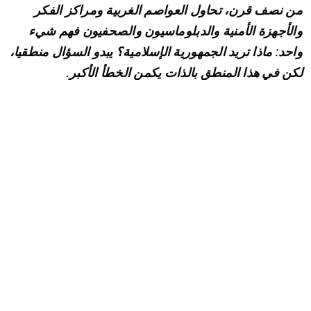
من نصف قرن، تحاول العواصم الغربية ومراكز الفكر
والأجهزة الأمنية والدبلوماسيون والصحفيون فهم شيء
واحد: ماذا تريد الجمهورية الإسلامية؟ يبدو السؤال منطقيا،
لكن في هذا المنطق بالذات يكمن الخطأ الأكبر.
فالجمهورية الإسلامية هي شكل سياسي نشأ بعد ثورة عام
ألف وتسعمائة وتسعة وسبعين، أما إيران فهي حضارة
دولية وذاكرة استراتيجية وجسد جيوسياسي قائم في
تشكيله السياسي المعاصر منذ نحو خمسة قرون.
عندما تخلط واشنطن أو لندن أو باريس أو تل أبيب بين
هذين المستويين، فإنها تحصد النتيجة نفسها مرارا
وتكرارا: حسابات فاشلة، وصفقات مجهضة، وتصعيدا،
وعقوبات بلا أثر نهائي، وحروبا تبدأ كعمليات ضغط وتنتهي
بأزمات عالمية.
لا يمكن فهم إيران من خلال عدسة رجال الدين أو