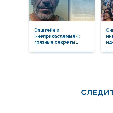
Эпштейн и
Си
«неприкасаемые»:
ин
грязные секреты
ид
Запада и армянский
ге
след
СЛЕДИТ