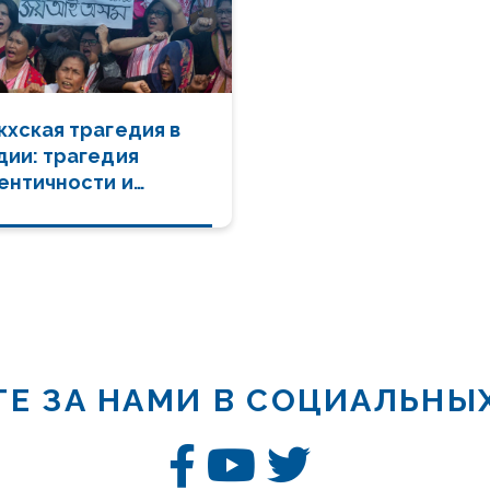
кхская трагедия в
дии: трагедия
ентичности и
ополитика памяти
Е ЗА НАМИ В СОЦИАЛЬНЫ