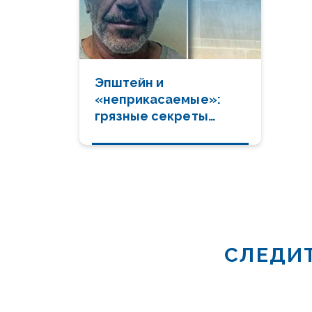
Эпштейн и
«неприкасаемые»:
грязные секреты
Запада и армянский
след
СЛЕДИТ