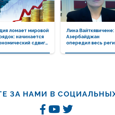
дия ломает мировой
Лина Вайткявичене:
рядок: начинается
Азербайджан
ономический сдвиг
опередил весь реги
олетия
создав
транснациональное
информационное
агентство
Е ЗА НАМИ В СОЦИАЛЬНЫ