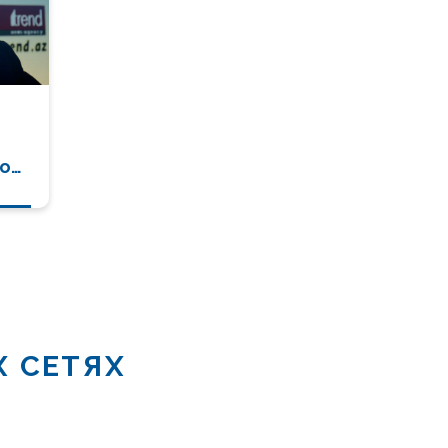
он,
Х СЕТЯХ