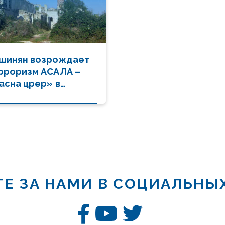
шинян возрождает
рроризм АСАЛА –
асна црер» в
рабахе
Е ЗА НАМИ В СОЦИАЛЬНЫ