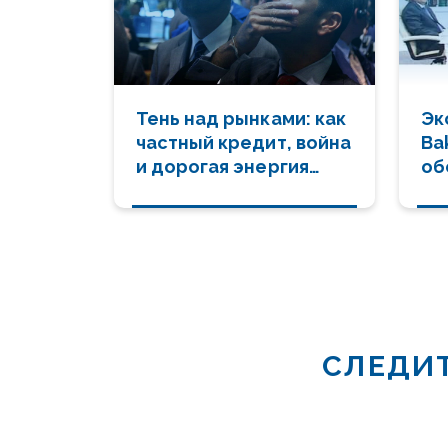
Тень над рынками: как
Эк
частный кредит, война
Ba
и дорогая энергия
об
подводят к
ре
финансовому обвалу
СЛЕДИТ