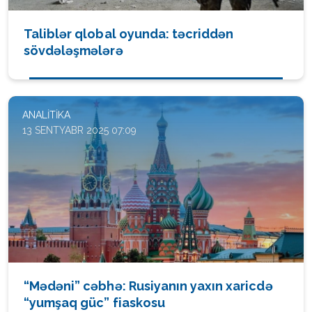
Taliblər qlobal oyunda: təcriddən
sövdələşmələrə
ANALITIKA
13 SENTYABR 2025 07:09
“Mədəni” cəbhə: Rusiyanın yaxın xaricdə
“yumşaq güc” fiaskosu