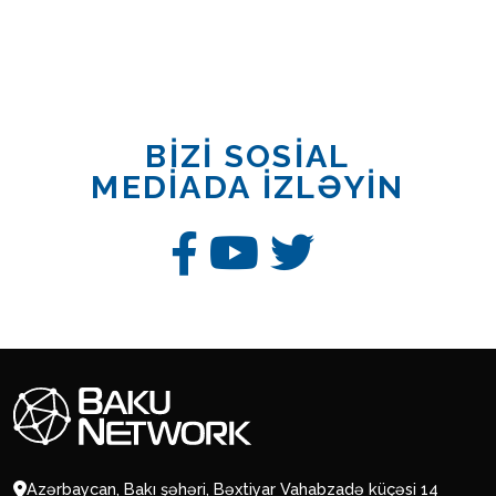
BİZİ SOSİAL
MEDİADA İZLƏYİN
Azərbaycan, Bakı şəhəri, Bəxtiyar Vahabzadə küçəsi 14