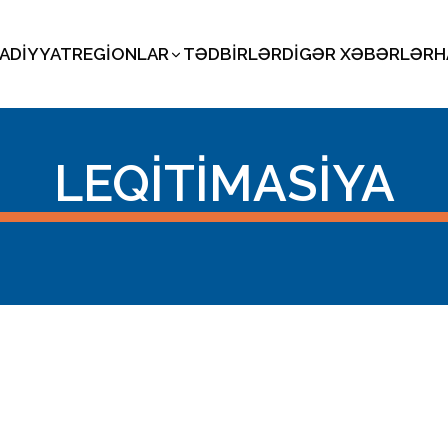
SADIYYAT
REGIONLAR
TƏDBIRLƏR
DIGƏR XƏBƏRLƏR
H
LEQITIMASIYA