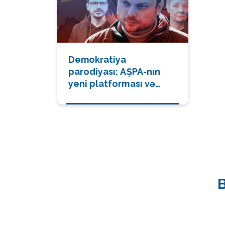
Demokratiya
parodiyası: AŞPA-nın
yeni platforması və
simvolik siyasətin
mexanikası