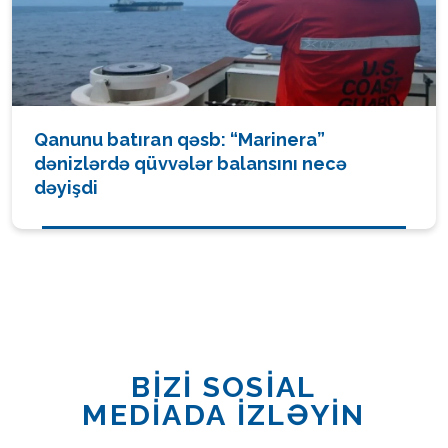
Qanunu batıran qəsb: “Marinera”
dənizlərdə qüvvələr balansını necə
dəyişdi
BİZİ SOSİAL
MEDİADA İZLƏYİN