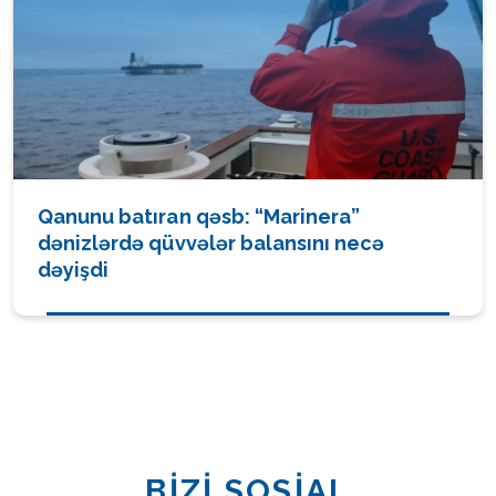
Qanunu batıran qəsb: “Marinera”
dənizlərdə qüvvələr balansını necə
dəyişdi
BİZİ SOSİAL