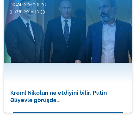
DIGƏR XƏBƏRLƏR
3 İYUL 2018 10:33
Kreml Nikolun nə etdiyini bilir: Putin
Əliyevlə görüşdə…