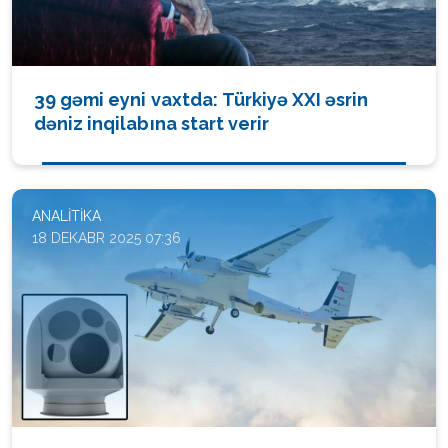
39 gəmi eyni vaxtda: Türkiyə XXI əsrin
dəniz inqilabına start verir
ANALITIKA
18 DEKABR 2025 07:36