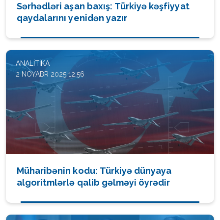
Sərhədləri aşan baxış: Türkiyə kəşfiyyat
qaydalarını yenidən yazır
ANALITIKA
2 NOYABR 2025 12:56
Müharibənin kodu: Türkiyə dünyaya
algoritmlərlə qalib gəlməyi öyrədir