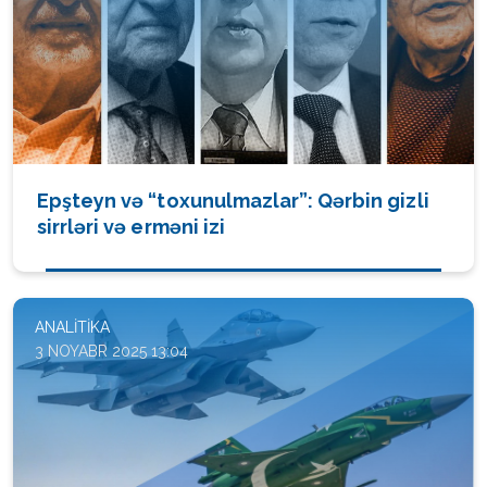
Epşteyn və “toxunulmazlar”: Qərbin gizli
sirrləri və erməni izi
ANALITIKA
3 NOYABR 2025 13:04