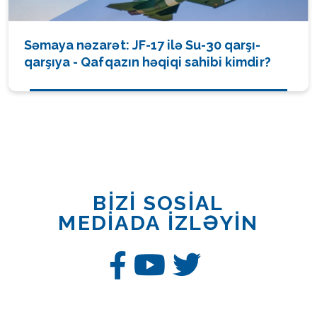
Səmaya nəzarət: JF-17 ilə Su-30 qarşı-
qarşıya - Qafqazın həqiqi sahibi kimdir?
BİZİ SOSİAL
MEDİADA İZLƏYİN