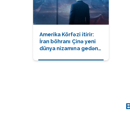
Amerika Körfəzi itirir:
İran böhranı Çinə yeni
dünya nizamına gedən
yolu necə açdı