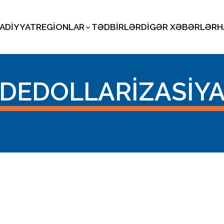
SADIYYAT
REGIONLAR
TƏDBIRLƏR
DIGƏR XƏBƏRLƏR
H
DEDOLLARIZASIY