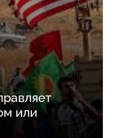
правляет
ом или