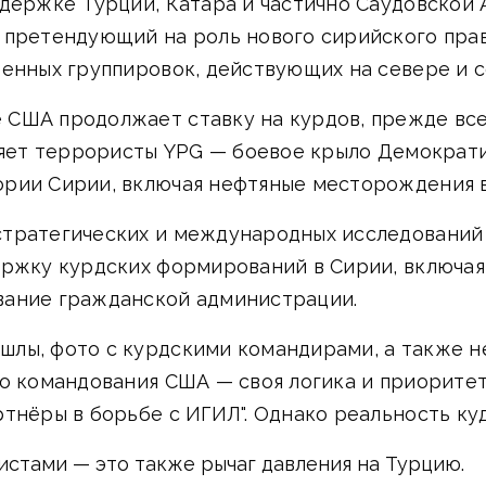
ддержке Турции, Катара и частично Саудовской
 претендующий на роль нового сирийского пра
оенных группировок, действующих на севере и 
 США продолжает ставку на курдов, прежде вс
ляет террористы YPG — боевое крыло Демократи
рии Сирии, включая нефтяные месторождения в 
ратегических и международных исследований (C
ржку курдских формирований в Сирии, включая 
вание гражданской администрации.
лы, фото с курдскими командирами, а также н
о командования США — своя логика и приоритет
тнёры в борьбе с ИГИЛ". Однако реальность ку
стами — это также рычаг давления на Турцию.