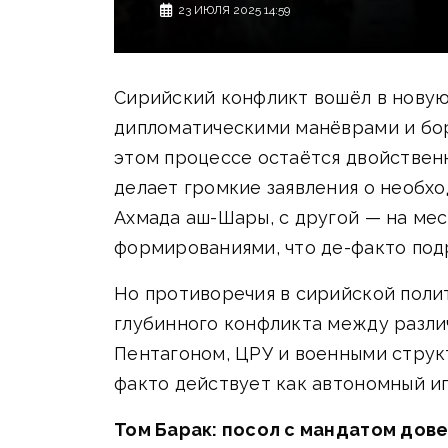
23 ИЮЛЯ 2025 14:59
Сирийский конфликт вошёл в новую
дипломатическими манёврами и бор
этом процессе остаётся двойственн
делает громкие заявления о необх
Ахмада аш-Шары, с другой — на ме
формированиями, что де-факто под
Но противоречия в сирийской поли
глубинного конфликта между разли
Пентагоном, ЦРУ и военными струк
факто действует как автономный иг
Том Барак: посол с мандатом дов