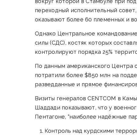
вокруг которой в Стамбуле при по
переходный исполнительный совет,
оказывают более 60 племенных и в
Однако Центральное командование
силы (СДС), костяк которых состав
контролируют порядка 25% террито
По данным американского Центра ст
потратили более $850 млн на подде
разведданные и прямое финансиро
Визиты генералов CENTCOM в Камыш
Шаддади показывают, что у военног
Пентагоне, "наиболее надёжные пар
Контроль над курдскими террори