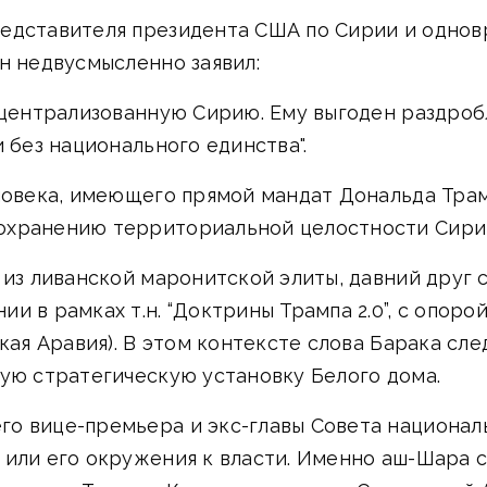
едставителя президента США по Сирии и однов
н недвусмысленно заявил:
, централизованную Сирию. Ему выгоден раздроб
 без национального единства".
еловека, имеющего прямой мандат Дональда Трам
охранению территориальной целостности Сири
 из ливанской маронитской элиты, давний друг 
и в рамках т.н. “Доктрины Трампа 2.0”, с опоро
ская Аравия). В этом контексте слова Барака сл
ную стратегическую установку Белого дома.
о вице-премьера и экс-главы Совета националь
 или его окружения к власти. Именно аш-Шара 