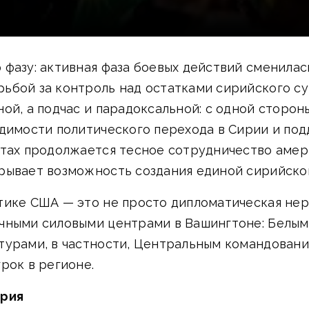
 фазу: активная фаза боевых действий сменила
ьбой за контроль над остатками сирийского су
ой, а подчас и парадоксальной: с одной сторо
одимости политического перехода в Сирии и по
стах продолжается тесное сотрудничество амер
рывает возможность создания единой сирийско
тике США — это не просто дипломатическая нер
чными силовыми центрами в Вашингтоне: Белым
турами, в частности, Центральным командован
рок в регионе.
ерия