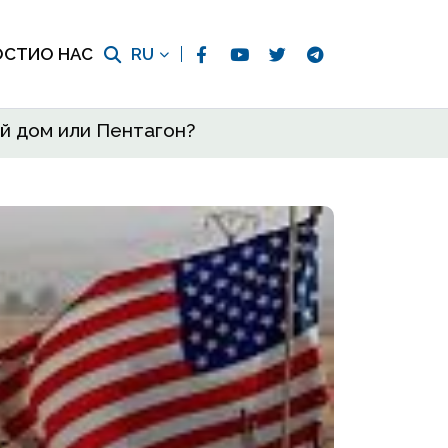
ОСТИ
О НАС
RU
й дом или Пентагон?