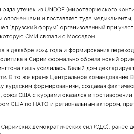
 и ряда утечек из UNDOF (миротворческого конт
и ополченцами и поставляет туда медикаменты,
шёл “друзский форум”, организованный при уча
", которую СМИ связали с Моссадом.
а в декабре 2024 года и формирования переходн
олитика в Сирии формально обрела новый орие
ингтона лишь усилилась. Белый дом деклариру
сти. В то же время Центральное командование
 курдским формированиям, создавая фактическ
о, союз США с курдами оказался в противоречии
ром США по НАТО и региональным актором, пре
ы Сирийских демократических сил (СДС), ранее