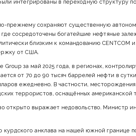
 были интегрированы в переходную структуру 
по-прежнему сохраняют существенную автономи
, где сосредоточены богатейшие нефтяные зале
олитически близким к командованию CENTCOM и
ержку от США.
ce Group за май 2025 года, в регионах, контро
ется от 70 до 90 тысяч баррелей нефти в сутки
олларов ежедневно. В частности, месторождения
ских террористов, оснащённых американской т
во открыто выражает недовольство. Министр и
о курдского анклава на нашей южной границе 